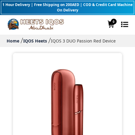
1 Hour Delivery | Free Shipping on 200AED | COD & Credit Card Machine
On Delivery
0
Home
IQOS Heets
IQOS 3 DUO Passion Red Device