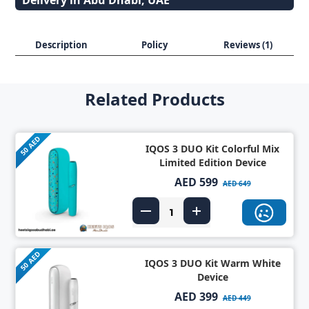
Delivery in Abu Dhabi, UAE
Description
Policy
Reviews (1)
Related Products
50 AED
IQOS 3 DUO Kit Colorful Mix
Limited Edition Device
AED 599
AED 649
50 AED
IQOS 3 DUO Kit Warm White
Device
AED 399
AED 449