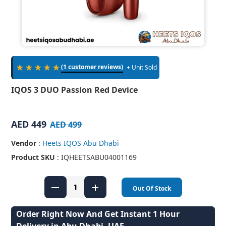
★★★★★
(1 customer reviews)
+ Unit Sold
IQOS 3 DUO Passion Red Device
AED 449
AED 499
Vendor
:
Heets IQOS Abu Dhabi
Product SKU
: IQHEETSABU04001169
Out Of Stock
Order Right Now And Get Instant 1 Hour