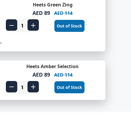
Heets Green Zing
AED 89
AED 114
Out of Stock
Heets Amber Selection
AED 89
AED 114
Out of Stock