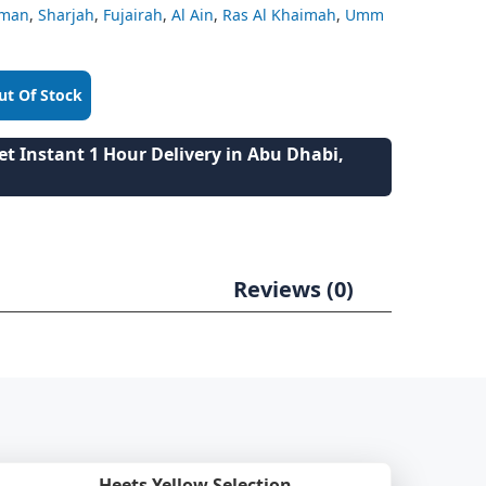
jman
,
Sharjah
,
Fujairah
,
Al Ain
,
Ras Al Khaimah
,
Umm
ut Of Stock
t Instant 1 Hour Delivery in Abu Dhabi,
Reviews (0)
Heets Yellow Selection