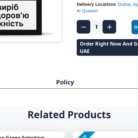
Delivery Locations
:
Dubai
,
A
Al Quwain
O
Order Right Now And Ge
UAE
Policy
Related Products
ow Green Selection