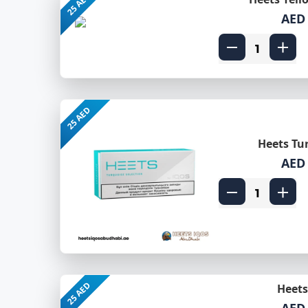
25 AED
AED
25 AED
Heets Tu
AED
25 AED
Heets
AED