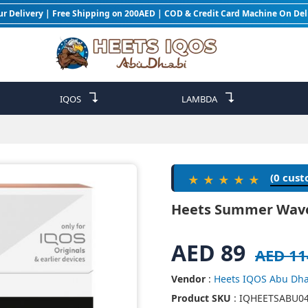
ur Delivery | Free Shipping on 200AED | COD & Credit Card Machine On Del
↴
↴
IQOS
LAMBDA
(0 cus
★★★★★
Heets Summer Wav
AED 89
AED 11
Vendor
:
Heets IQOS Abu Dha
Product SKU
: IQHEETSABU0