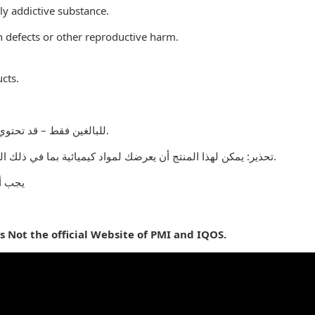
ly addictive substance.
 defects or other reproductive harm.
cts.
للبالغين فقط – قد تحتوي المنتجات التي يتم بيعها على هذا الموقع على مادة النيكوتين وهي مادة تسبب الإدمان بدرجة كبيرة.
تحذير: يمكن لهذا المنتج أن يعرضك لمواد كيميائية بما في ذلك النيكوتين ، المعروف أنها تسبب تشوهات خلقية أو غيرها من الأضرار التناسلية. المنتجات المباعة على هذا الموقع مخصصة للمدخنين البالغين.
يجب أ
is Not the official Website of PMI and IQOS.