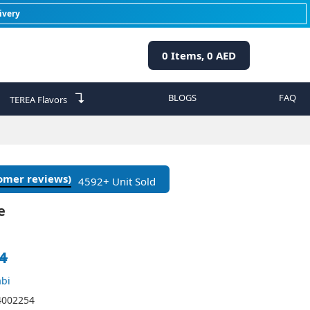
ivery
0
Items,
0
AED
↴
BLOGS
FAQ
TEREA Flavors
tomer reviews)
4592+ Unit Sold
e
4
bi
4002254