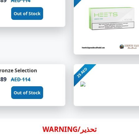
AED 114
Out of Stock
25 AED
ronze Selection
 89
AED 114
Out of Stock
WARNING/تحذير