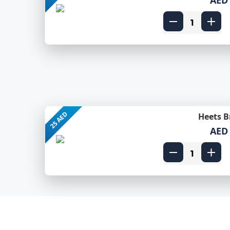
25 AED
Heets B
AED