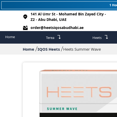
1 Ho
141 Al Umr St - Mohamed Bin Zayed City -
Z2 - Abu Dhabi, UAE
order@heetsiqosabudhabi.ae
↴
↴
Home
Terea
Heets
Home
IQOS Heets
Heets Summer Wave