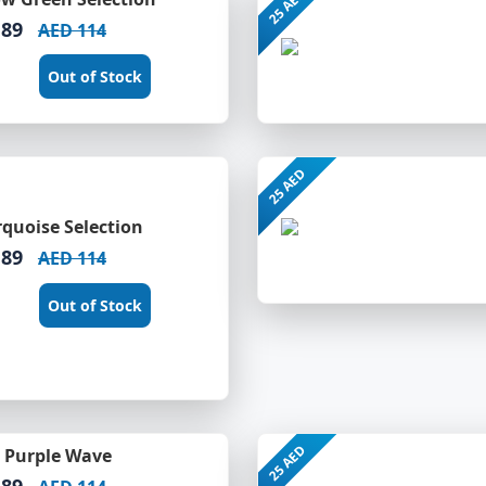
25 AED
 89
AED 114
Out of Stock
25 AED
rquoise Selection
 89
AED 114
Out of Stock
25 AED
 Purple Wave
 89